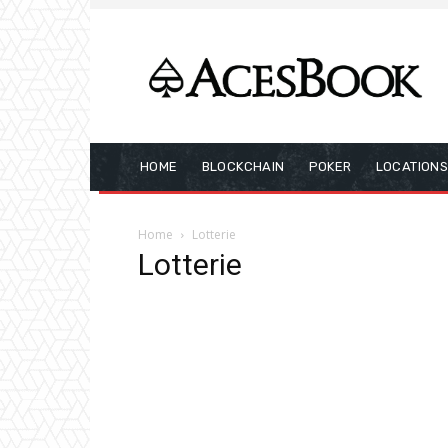
HOME
BLOCKCHAIN
POKER
LOCATION
Home
Lotterie
Lotterie