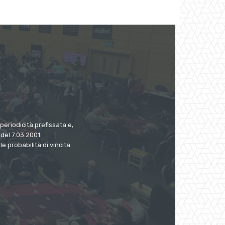
eriodicità prefissata e,
del 7.03.2001.
 probabilità di vincita.