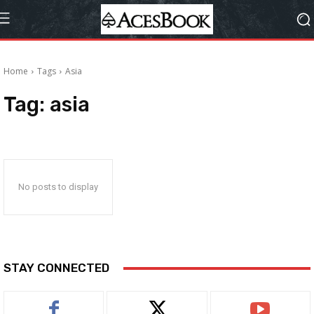
Home
Tags
Asia
Tag:
asia
No posts to display
STAY CONNECTED