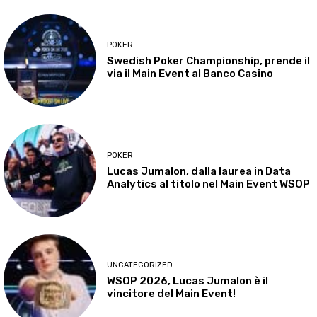
POKER
Swedish Poker Championship, prende il
via il Main Event al Banco Casino
POKER
Lucas Jumalon, dalla laurea in Data
Analytics al titolo nel Main Event WSOP
UNCATEGORIZED
WSOP 2026, Lucas Jumalon è il
vincitore del Main Event!