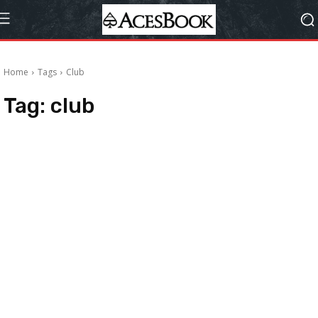
Home
Tags
Club
Tag:
club