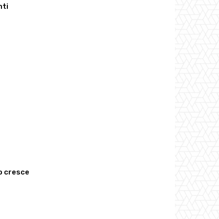
hti
co cresce