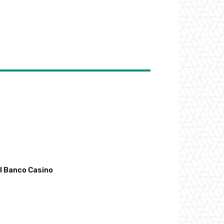
al Banco Casino