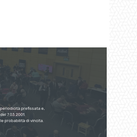
eriodicità prefissata e,
del 7.03.2001.
 probabilità di vincita.