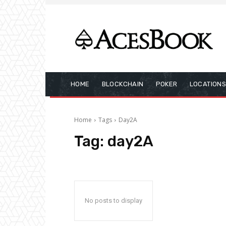
HOME
BLOCKCHAIN
POKER
LOCATION
Home
Tags
Day2A
Tag:
day2A
No posts to display