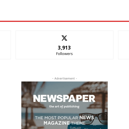
3,913
Followers
- Advertisement -