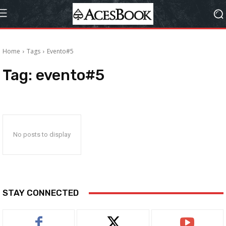
Home
Tags
Evento#5
Tag:
evento#5
No posts to display
STAY CONNECTED