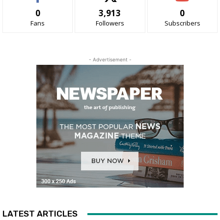
0
3,913
0
Fans
Followers
Subscribers
- Advertisement -
LATEST ARTICLES