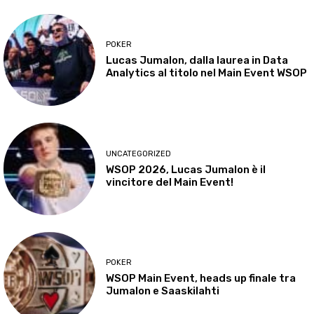
POKER
Lucas Jumalon, dalla laurea in Data
Analytics al titolo nel Main Event WSOP
UNCATEGORIZED
WSOP 2026, Lucas Jumalon è il
vincitore del Main Event!
POKER
WSOP Main Event, heads up finale tra
Jumalon e Saaskilahti