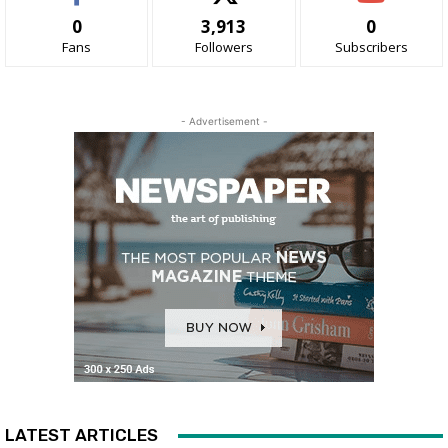
0
3,913
0
Fans
Followers
Subscribers
- Advertisement -
LATEST ARTICLES