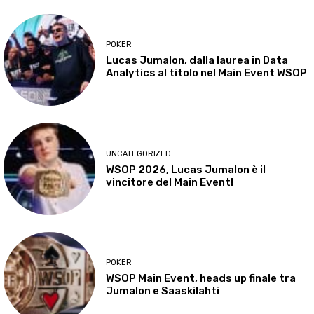
POKER
Lucas Jumalon, dalla laurea in Data
Analytics al titolo nel Main Event WSOP
UNCATEGORIZED
WSOP 2026, Lucas Jumalon è il
vincitore del Main Event!
POKER
WSOP Main Event, heads up finale tra
Jumalon e Saaskilahti