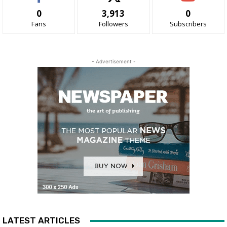
0
3,913
0
Fans
Followers
Subscribers
- Advertisement -
LATEST ARTICLES