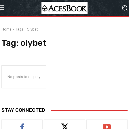
Home
Tags
Olybet
Tag:
olybet
No posts to display
STAY CONNECTED