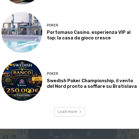
POKER
Portomaso Casino, esperienza VIP al
top: la casa da gioco cresce
POKER
Swedish Poker Championship, il vento
del Nord pronto a soffiare su Bratislava
Load more