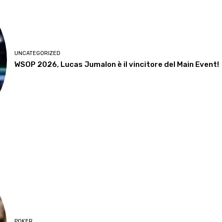
UNCATEGORIZED
WSOP 2026, Lucas Jumalon è il vincitore del Main Event!
POKER