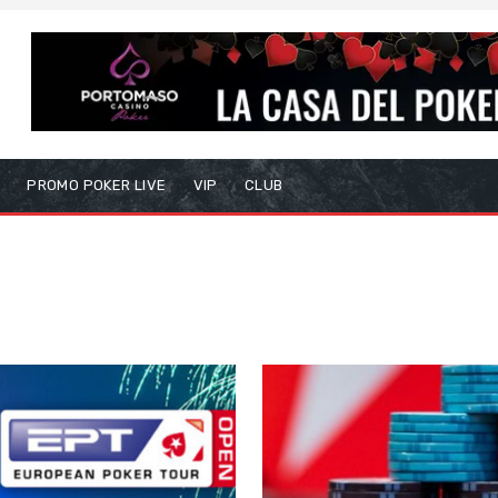
S
PROMO POKER LIVE
VIP
CLUB