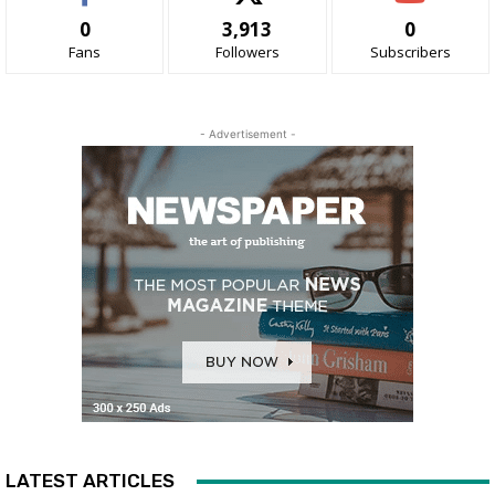
0
3,913
0
Fans
Followers
Subscribers
- Advertisement -
LATEST ARTICLES