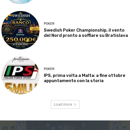
POKER
Swedish Poker Championship, il vento
del Nord pronto a soffiare su Bratislava
POKER
IPS, prima volta a Malta: a fine ottobre
appuntamento con la storia
Load more