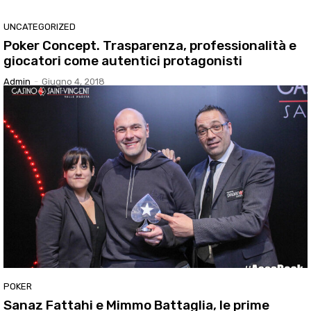
UNCATEGORIZED
Poker Concept. Trasparenza, professionalità e
giocatori come autentici protagonisti
Admin
-
Giugno 4, 2018
POKER
Sanaz Fattahi e Mimmo Battaglia, le prime