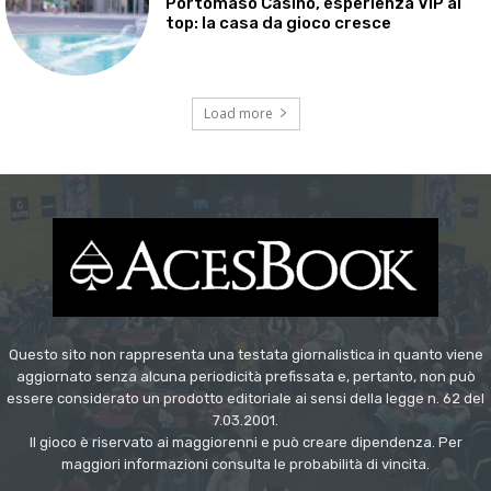
Portomaso Casino, esperienza VIP al
top: la casa da gioco cresce
Load more
Questo sito non rappresenta una testata giornalistica in quanto viene
aggiornato senza alcuna periodicità prefissata e, pertanto, non può
essere considerato un prodotto editoriale ai sensi della legge n. 62 del
7.03.2001.
Il gioco è riservato ai maggiorenni e può creare dipendenza. Per
maggiori informazioni consulta le probabilità di vincita.