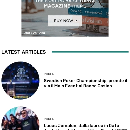
LATEST ARTICLES
POKER
Swedish Poker Championship, prende il
via il Main Event al Banco Casino
POKER
Lucas Jumalon, dalla laurea in Data