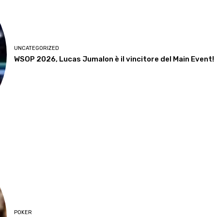
UNCATEGORIZED
WSOP 2026, Lucas Jumalon è il vincitore del Main Event!
POKER