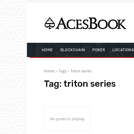
HOME
BLOCKCHAIN
POKER
LOCATION
Home
Tags
Triton series
Tag:
triton series
No posts to display