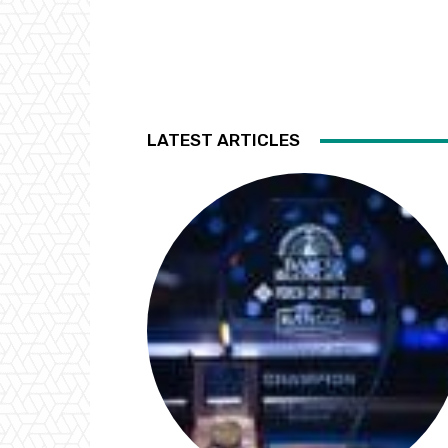
LATEST ARTICLES