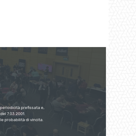
eriodicità prefissata e,
del 7.03.2001.
 probabilità di vincita.