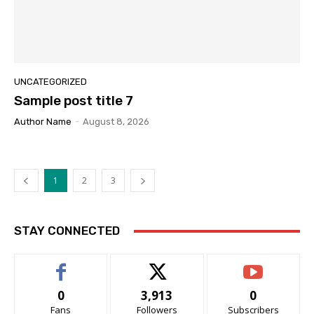
UNCATEGORIZED
Sample post title 7
Author Name
-
August 8, 2026
1
2
3
STAY CONNECTED
0
3,913
0
Fans
Followers
Subscribers