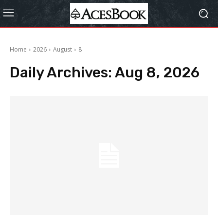
Home
2026
August
8
Daily Archives: Aug 8, 2026