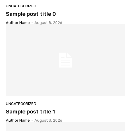
UNCATEGORIZED
Sample post title 0
Author Name
-
August 8, 2026
UNCATEGORIZED
Sample post title 1
Author Name
-
August 8, 2026