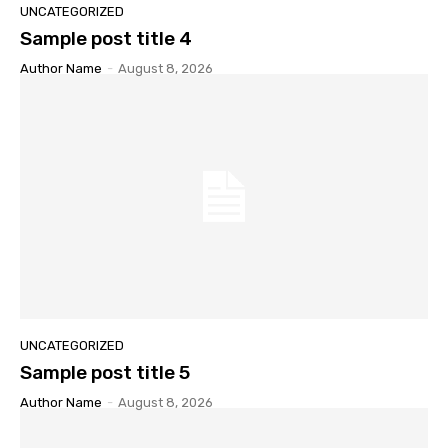
UNCATEGORIZED
Sample post title 4
Author Name
-
August 8, 2026
UNCATEGORIZED
Sample post title 5
Author Name
-
August 8, 2026