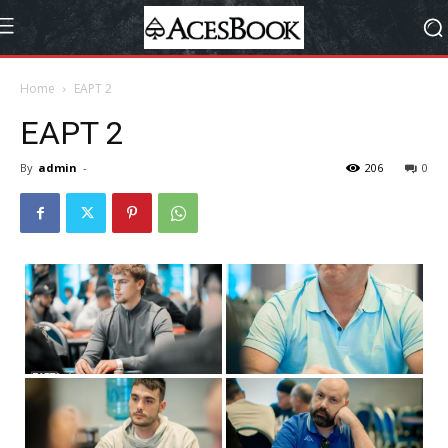
Home
EAPT 2
EAPT 2
By
admin
-
206
0