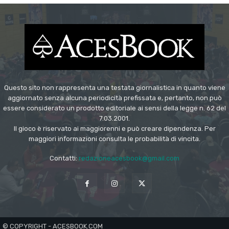
Questo sito non rappresenta una testata giornalistica in quanto viene
aggiornato senza alcuna periodicità prefissata e, pertanto, non può
essere considerato un prodotto editoriale ai sensi della legge n. 62 del
7.03.2001.
Il gioco è riservato ai maggiorenni e può creare dipendenza. Per
maggiori informazioni consulta le probabilità di vincita.
Contatti:
redazioneacesbook@gmail.com
© COPYRIGHT - ACESBOOK.COM