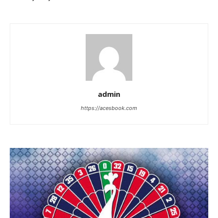
admin
https://acesbook.com