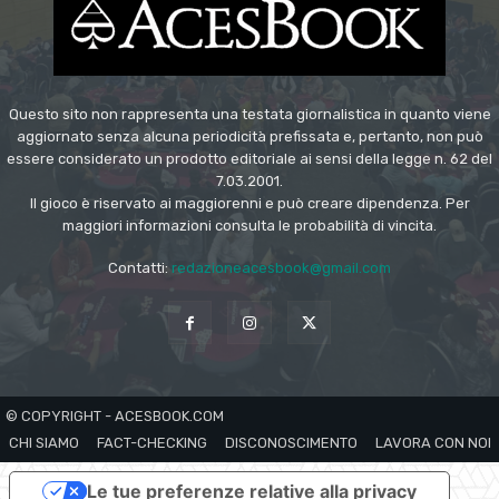
Questo sito non rappresenta una testata giornalistica in quanto viene
aggiornato senza alcuna periodicità prefissata e, pertanto, non può
essere considerato un prodotto editoriale ai sensi della legge n. 62 del
7.03.2001.
Il gioco è riservato ai maggiorenni e può creare dipendenza. Per
maggiori informazioni consulta le probabilità di vincita.
Contatti:
redazioneacesbook@gmail.com
© COPYRIGHT - ACESBOOK.COM
CHI SIAMO
FACT-CHECKING
DISCONOSCIMENTO
LAVORA CON NOI
Le tue preferenze relative alla privacy