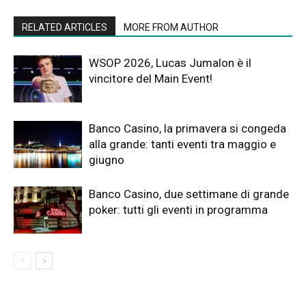
RELATED ARTICLES
MORE FROM AUTHOR
WSOP 2026, Lucas Jumalon è il
vincitore del Main Event!
Banco Casino, la primavera si congeda
alla grande: tanti eventi tra maggio e
giugno
Banco Casino, due settimane di grande
poker: tutti gli eventi in programma