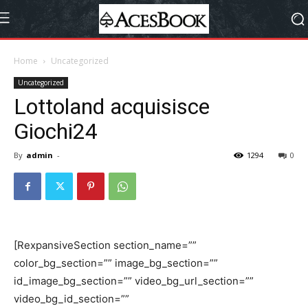
Home
Uncategorized
Uncategorized
Lottoland acquisisce
Giochi24
By
admin
-
1294
0
[RexpansiveSection section_name=””
color_bg_section=”” image_bg_section=””
id_image_bg_section=”” video_bg_url_section=””
video_bg_id_section=””