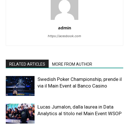
admin
https://acesbook.com
RELATED ARTICLES
MORE FROM AUTHOR
Swedish Poker Championship, prende il
via il Main Event al Banco Casino
Lucas Jumalon, dalla laurea in Data
Analytics al titolo nel Main Event WSOP