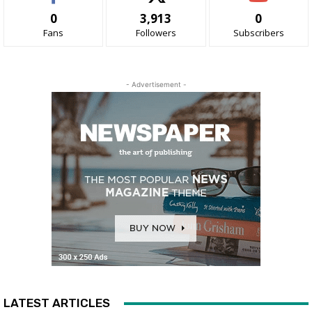
0
3,913
0
Fans
Followers
Subscribers
- Advertisement -
LATEST ARTICLES