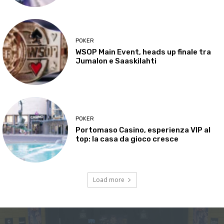
POKER
WSOP Main Event, heads up finale tra
Jumalon e Saaskilahti
POKER
Portomaso Casino, esperienza VIP al
top: la casa da gioco cresce
Load more