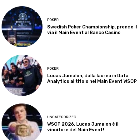
POKER
Swedish Poker Championship, prende il
via il Main Event al Banco Casino
POKER
Lucas Jumalon, dalla laurea in Data
Analytics al titolo nel Main Event WSOP
UNCATEGORIZED
WSOP 2026, Lucas Jumalon è il
vincitore del Main Event!