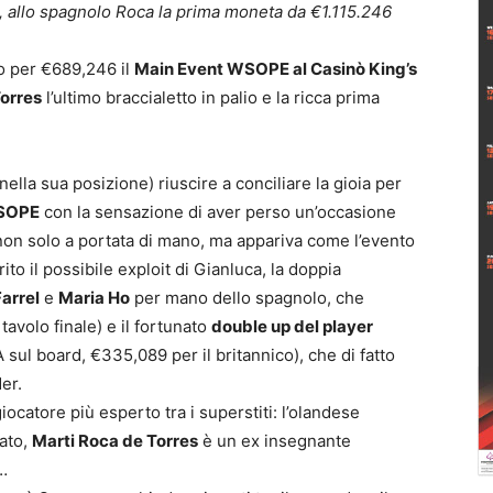
 allo spagnolo Roca la prima moneta da €1.115.246
o per €689,246 il
Main Event WSOPE al Casinò King’s
Torres
l’ultimo braccialetto in palio e la ricca prima
nella sua posizione) riuscire a conciliare la gioia per
WSOPE
con la sensazione di aver perso un’occasione
 non solo a portata di mano, ma appariva come l’evento
to il possibile exploit di Gianluca, la doppia
Farrel
e
Maria Ho
per mano dello spagnolo, che
tavolo finale) e il fortunato
double up del player
sul board, €335,089 per il britannico), che di fatto
er.
iocatore più esperto tra i superstiti: l’olandese
tato,
Marti Roca de Torres
è un ex insegnante
i…