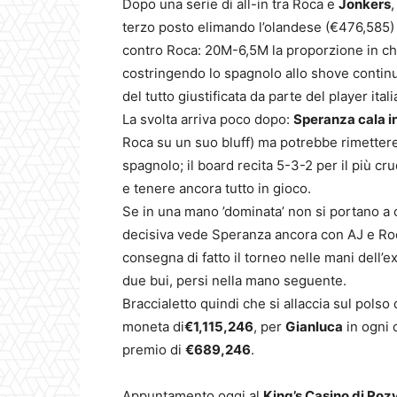
Dopo una serie di all-in tra Roca e
Jonkers
,
terzo posto elimando l’olandese (€476,585)
contro Roca: 20M-6,5M la proporzione in chip
costringendo lo spagnolo allo shove contin
del tutto giustificata da parte del player ital
La svolta arriva poco dopo:
Speranza cala in
Roca su un suo bluff) ma potrebbe rimettere
spagnolo; il board recita 5-3-2 per il più cru
e tenere ancora tutto in gioco.
Se in una mano ’dominata’ non si portano a c
decisiva vede Speranza ancora con AJ e Roca
consegna di fatto il torneo nelle mani dell’e
due bui, persi nella mano seguente.
Braccialetto quindi che si allaccia sul polso 
moneta di
€1,115,246
, per
Gianluca
in ogni c
premio di
€689,246
.
Appuntamento oggi al
King’s Casino di Ro