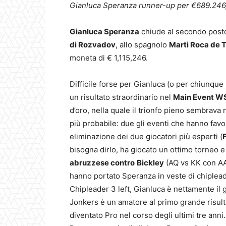
Gianluca Speranza runner-up per €689.246,
Gianluca Speranza
chiude al secondo post
di Rozvadov
, allo spagnolo
Marti Roca de 
moneta di € 1,115,246.
Difficile forse per Gianluca (o per chiunque 
un risultato straordinario nel
Main Event 
d’oro, nella quale il trionfo pieno sembrava
più probabile: due gli eventi che hanno favori
eliminazione dei due giocatori più esperti (
bisogna dirlo, ha giocato un ottimo torneo e 
abruzzese contro
Bickley
(AQ vs KK con AA 
hanno portato Speranza in veste di chiplead
Chipleader 3 left, Gianluca è nettamente il g
Jonkers è un amatore al primo grande risul
diventato Pro nel corso degli ultimi tre ann