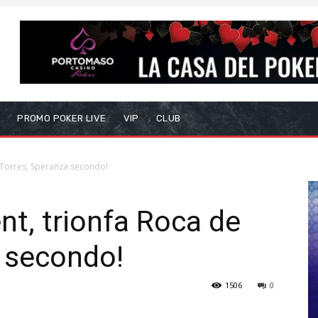
S
PROMO POKER LIVE
VIP
CLUB
 Torres, Speranza secondo!
t, trionfa Roca de
 secondo!
1506
0