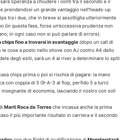
 sarà Speranza a chiudere i conti tra il secondo e il
 e prendendosi un grande vantaggio nell’heads-up
s tra i due, che in breve si assottiglia ulteriormente
uo (in questa fase, forse un’eccessiva prudenza non
iano; in ogni caso non si può parlare di errore).
 chips fino a trovarsi in svantaggio
(dopo un call di
 le cose a posto nello shove con AJ contro A4 dello
dele degli esiti, sarà un 4 al river a determinare lo split
asa chips prima o poi si rischia di pagare: la mano
 con coppia di 5 (9-A-3 al flop, perfido 5 a turn)
x insegnante di economia, lasciando il nostro con soli
di
Marti Roca de Torres
che incassa anche la prima
aso il più importante risultato in carriera e il secondo
zvadov
con due flight di qualificazione al
Monsterstack