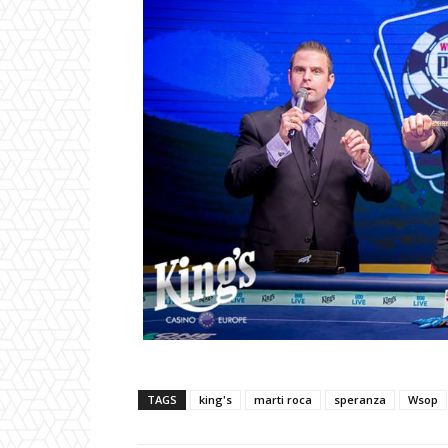
TAGS
king's
marti roca
speranza
Wsop