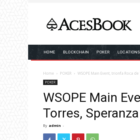
HOME
BLOCKCHAIN
POKER
LOCATION
Home
POKER
WSOPE Main Event, trionfa Roca de
POKER
WSOPE Main Even
Torres, Speranza
By
admin
-