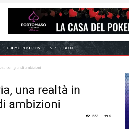
S
PROMO POKER LIVE
VIP
CLUB
cesa con grandi ambizioni
a, una realtà in
i ambizioni
1352
0