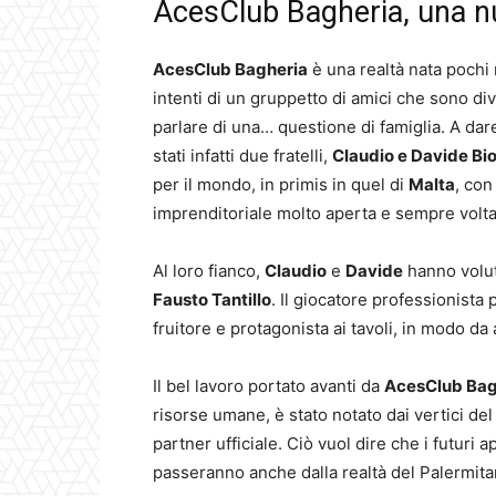
AcesClub Bagheria, una nu
AcesClub Bagheria
è una realtà nata pochi
intenti di un gruppetto di amici che sono div
parlare di una… questione di famiglia. A dar
stati infatti due fratelli,
Claudio e Davide Bi
per il mondo, in primis in quel di
Malta
, con
imprenditoriale molto aperta e sempre volta 
Al loro fianco,
Claudio
e
Davide
hanno volut
Fausto Tantillo
. Il giocatore professionista
fruitore e protagonista ai tavoli, in modo da
Il bel lavoro portato avanti da
AcesClub Bag
risorse umane, è stato notato dai vertici de
partner ufficiale. Ciò vuol dire che i futuri
passeranno anche dalla realtà del Palermita