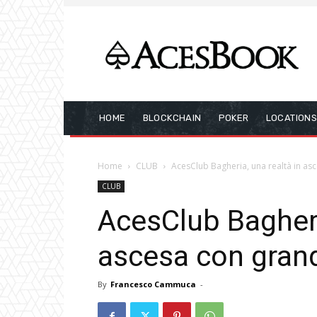
HOME
BLOCKCHAIN
POKER
LOCATION
Home
CLUB
AcesClub Bagheria, una realtà in as
CLUB
AcesClub Bagheri
ascesa con grand
By
Francesco Cammuca
-