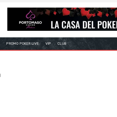
S
PROMO POKER LIVE
VIP
CLUB
a