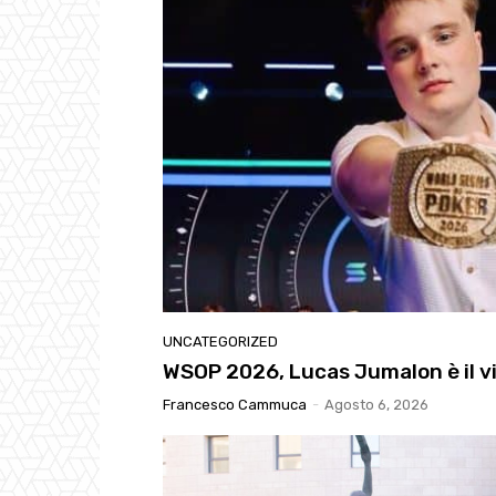
UNCATEGORIZED
WSOP 2026, Lucas Jumalon è il vi
Francesco Cammuca
-
Agosto 6, 2026