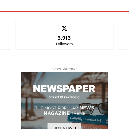
3,913
Followers
- Advertisement -