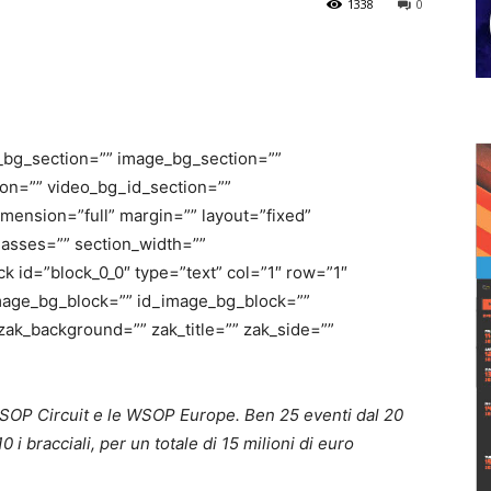
1338
0
_bg_section=”” image_bg_section=””
on=”” video_bg_id_section=””
mension=”full” margin=”” layout=”fixed”
lasses=”” section_width=””
 id=”block_0_0″ type=”text” col=”1″ row=”1″
image_bg_block=”” id_image_bg_block=””
zak_background=”” zak_title=”” zak_side=””
WSOP Circuit e le WSOP Europe. Ben 25 eventi dal 20
 i bracciali, per un totale di 15 milioni di euro