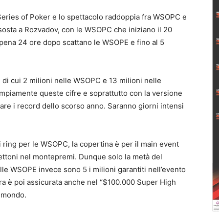
d Series of Poker e lo spettacolo raddoppia fra WSOPC e
sosta a Rozvadov, con le WSOPC che iniziano il 20
ppena 24 ore dopo scattano le WSOPE e fino al 5
le, di cui 2 milioni nelle WSOPC e 13 milioni nelle
piamente queste cifre e soprattutto con la versione
are i record dello scorso anno. Saranno giorni intensi
ti ring per le WSOPC, la copertina è per il main event
liettoni nel montepremi. Dunque solo la metà del
elle WSOPE invece sono 5 i milioni garantiti nell’evento
ifra è poi assicurata anche nel “$100.000 Super High
al mondo.