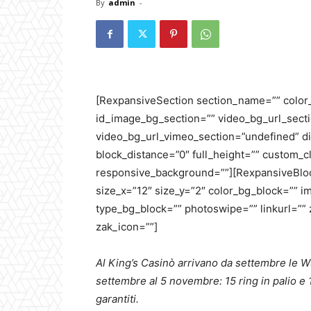
By
admin
-
[RexpansiveSection section_name=”” color
id_image_bg_section=”” video_bg_url_secti
video_bg_url_vimeo_section=”undefined” di
block_distance=”0″ full_height=”” custom_c
responsive_background=””][RexpansiveBlock
size_x=”12″ size_y=”2″ color_bg_block=”” 
type_bg_block=”” photoswipe=”” linkurl=”” 
zak_icon=””]
Al King’s Casinò arrivano da settembre le 
settembre al 5 novembre: 15 ring in palio e 10
garantiti.