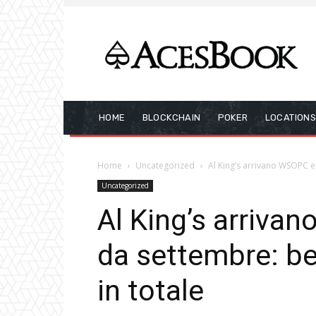
HOME
BLOCKCHAIN
POKER
LOCATION
Home
Uncategorized
Al King’s arrivano WSOPC e
Uncategorized
Al King’s arriv
da settembre: ben
in totale