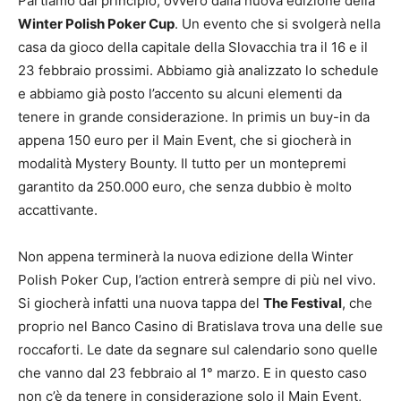
Partiamo dal principio, ovvero dalla nuova edizione della
Winter Polish Poker Cup
. Un evento che si svolgerà nella
casa da gioco della capitale della Slovacchia tra il 16 e il
23 febbraio prossimi. Abbiamo già analizzato lo schedule
e abbiamo già posto l’accento su alcuni elementi da
tenere in grande considerazione. In primis un buy-in da
appena 150 euro per il Main Event, che si giocherà in
modalità Mystery Bounty. Il tutto per un montepremi
garantito da 250.000 euro, che senza dubbio è molto
accattivante.
Non appena terminerà la nuova edizione della Winter
Polish Poker Cup, l’action entrerà sempre di più nel vivo.
Si giocherà infatti una nuova tappa del
The Festival
, che
proprio nel Banco Casino di Bratislava trova una delle sue
roccaforti. Le date da segnare sul calendario sono quelle
che vanno dal 23 febbraio al 1° marzo. E in questo caso
non c’è da tenere in considerazione solo il Main Event,