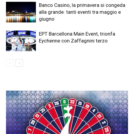
Banco Casino, la primavera si congeda
alla grande: tanti eventi tra maggio e
giugno
EPT Barcellona Main Event, trionfa
Eychenne con Zaffagnini terzo