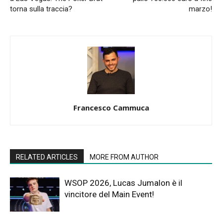
torna sulla traccia?
marzo!
Francesco Cammuca
RELATED ARTICLES
MORE FROM AUTHOR
WSOP 2026, Lucas Jumalon è il
vincitore del Main Event!