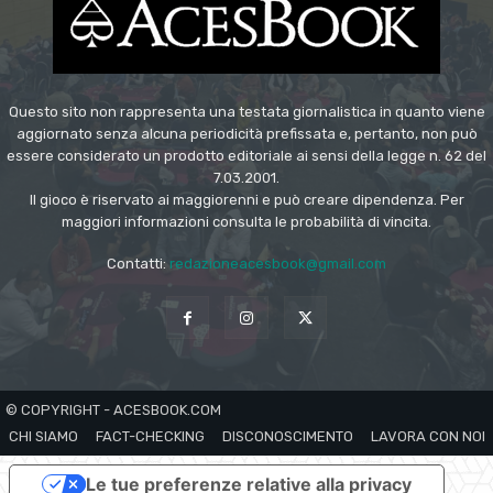
Questo sito non rappresenta una testata giornalistica in quanto viene
aggiornato senza alcuna periodicità prefissata e, pertanto, non può
essere considerato un prodotto editoriale ai sensi della legge n. 62 del
7.03.2001.
Il gioco è riservato ai maggiorenni e può creare dipendenza. Per
maggiori informazioni consulta le probabilità di vincita.
Contatti:
redazioneacesbook@gmail.com
© COPYRIGHT - ACESBOOK.COM
CHI SIAMO
FACT-CHECKING
DISCONOSCIMENTO
LAVORA CON NOI
Le tue preferenze relative alla privacy