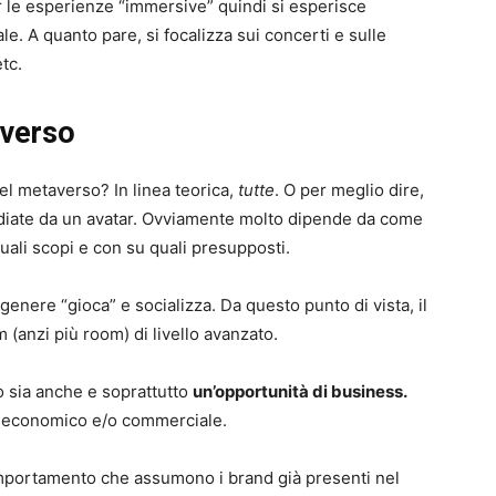
r le esperienze “immersive” quindi si esperisce
ale. A quanto pare, si focalizza sui concerti e sulle
tc.
averso
nel metaverso? In linea teorica,
tutte
. O per meglio dire,
ediate da un avatar. Ovviamente molto dipende da come
quali scopi e con su quali presupposti.
 genere “gioca” e socializza. Da questo punto di vista, il
(anzi più room) di livello avanzato.
o sia anche e soprattutto
un’opportunità di business.
re economico e/o commerciale.
mportamento che assumono i brand già presenti nel