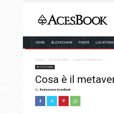
HOME
BLOCKCHAIN
POKER
LOCATION
Home
BLOCKCHAIN
Cosa è il metaverso?
BLOCKCHAIN
Cosa è il metave
By
Redazione AcesBook
-