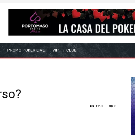
S
PROMO POKER LIVE
VIP
CLUB
rso?
1358
0