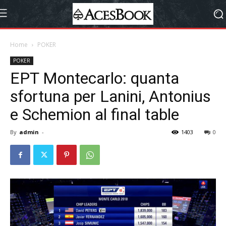
Home
POKER
POKER
EPT Montecarlo: quanta
sfortuna per Lanini, Antonius
e Schemion al final table
By
admin
-
1403
0