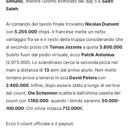
Simunic
, mentre l’ultimo eliminato del day 5 è
Sadri
Saleh
.
Al comando del tavolo finale troviamo
Nicolas Dumont
con
5.255.000
chips. Il francese mette un netto
vantaggio fra se e il resto della truppa considerando che
al secondo posto c’è
Tomas Jozonis
a quota
3.800.000
.
Subito fuori dal podio virtuale, ecco
Patrik Antonius
(2.975.000). Lo scandinavo cerca la seconda picca nel
main a distanza di
13
anni dal primo acuto. Non molto
lontano prova a tenersi in scia
David Peters
con
2.400.000
. Infine, dopo essere stato a lungo al vertice
del count,
Ole Schemion
scatterà dall’ultima casella del
count con
1.160.000
: quando i blinds saranno
50.000-
100.000
. Chi vince intasca
712.000
€.
Ecco il count ufficiale e il payout: