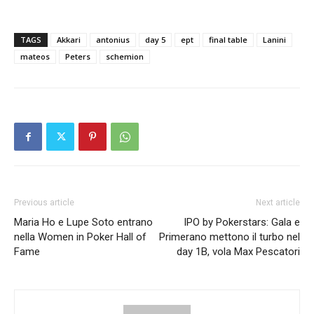
TAGS
Akkari
antonius
day 5
ept
final table
Lanini
mateos
Peters
schemion
Previous article
Next article
Maria Ho e Lupe Soto entrano
IPO by Pokerstars: Gala e
nella Women in Poker Hall of
Primerano mettono il turbo nel
Fame
day 1B, vola Max Pescatori