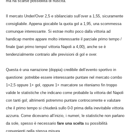
ma ha scarse possibilità di riuscita.
Il mercato Under/Over 2,5 e sbilanciato sull’over a 1,55, sicuramente
consigliabile. Appena giocabile la quota gol a 1,95, una scommessa
comunque interessante. Si estrae molto poco dalla vittoria ad
handicap mentre appare molto interessante il parziale primo tempo /
finale (pari primo tempo/ vittoria Napoli a 4,00), anche se è
tendenzialmente contrario alle previsioni di gol e over.
Questa è una narrazione (doppia) credibile dell’evento sportivo in
questione: potrebbe essere interessante puntare nel mercato combo
1+2,5 oppure 1+ gol, oppure 1+ marcatore se riteniamo fin troppo
valide le statistiche che indicano come probabile la vittoria del Napoli
con tanti gol; altrimenti potremmo puntare controcorrente e valutare
che il primo tempo si chiuderà sullo 0-0 prima della inevitabile vittoria
azzurra. Come dicevamo all’inizio, i numeri, le statistiche non parlano
da sole, spesso è necessario
fare una scelta
su possibilità
convenienti nella stessa misura.