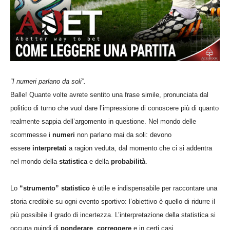
“I numeri parlano da soli”.
Balle! Quante volte avrete sentito una frase simile, pronunciata dal
politico di turno che vuol dare l’impressione di conoscere più di quanto
realmente sappia dell’argomento in questione. Nel mondo delle
scommesse i
numeri
non parlano mai da soli: devono
essere
interpretati
a ragion veduta, dal momento che ci si addentra
nel mondo della
statistica
e della
probabilità
.
Lo
“strumento” statistico
è utile e indispensabile per raccontare una
storia credibile su ogni evento sportivo: l’obiettivo è quello di ridurre il
più possibile il grado di incertezza. L’interpretazione della statistica si
occupa quindi di
ponderare
,
correggere
e in certi casi