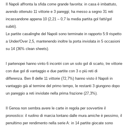
Il Napoli affronta la sfida come grande favorita: in casa è imbattuto,
avendo ottenuto 11 vittorie e 3 pareggi; ha messo a segno 31 reti
incassandone appena 10 (2,21 – 0,7 la media partita gol fatti/gol
subiti).
Le partite casalinghe del Napoli sono terminate in rapporto 5:9 rispetto
a Under/Over 2,5, mantenendo inoltre la porta inviolata in 5 occasioni
su 14 (36% clean sheets).
I partenopei hanno vinto 6 incontri con un solo gol di scarto, tre vittorie
con due gol di vantaggio e due partite con 3 o più reti di
differenza. Ben 8 delle 11 vittorie (72,7%) hanno visto il Napoli in
vantaggio già al termine del primo tempo, le restanti 3 giungono dopo
un pareggio a reti inviolate nella prima frazione (27,3%).
Il Genoa non sembra avere le carte in regola per sovvertire il
pronostico: il ruolino di marcia lontano dalle mura amiche è pessimo, il
penultimo per rendimento nella serie A: in 14 partite giocate sono