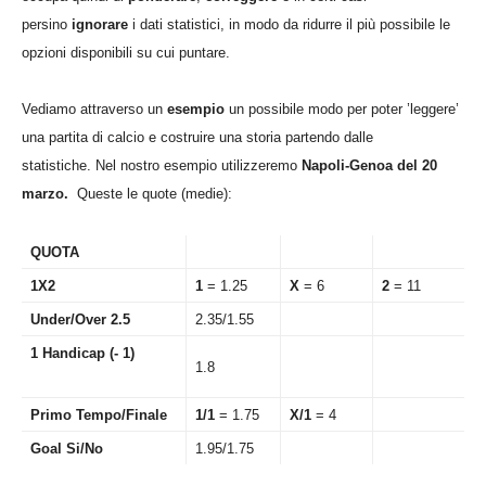
persino
ignorare
i dati statistici, in modo da ridurre il più possibile le
opzioni disponibili su cui puntare.
Vediamo attraverso un
esempio
un possibile modo per poter ’leggere’
una partita di calcio e costruire una storia partendo dalle
statistiche. Nel nostro esempio utilizzeremo
Napoli-Genoa del 20
marzo.
Queste le quote (medie):
QUOTA
1X2
1
= 1.25
X
= 6
2
= 11
Under/Over 2.5
2.35/1.55
1 Handicap (- 1)
1.8
Primo Tempo/Finale
1/1
= 1.75
X/1
= 4
Goal Si/No
1.95/1.75