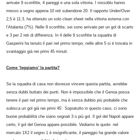
arrivate 9 sconfitte, 4 pareggi e una sola vittoria. I rossoblu hanno
messo a segno appena 10 reti subendone 20. Il rapporto Under/Over
2,5 è 11:3, ha ottenuto un solo clean sheet nella vittoria esterna con
l’Atalanta (7%). Nelle 9 sconfitte, sei sono arrivate per un gol di scarto
e 3 per 2 reti di differenza. In 4 delle 9 sconfitte la squadra di
Gasperini ha tenuto il pari nel primo tempo; nelle altre 5 si è trovata in
svantaggio già nei primi 45 minuti.
Come ’leggiamo’ la partita?
Se la squadra di casa non dovesse vincere questa partita, avrebbe
senza dubbi buttato dei punti. Non è impossibile che il Genoa possa
tenere il pari nel primo tempo, ma è senza dubbio più probabile che
subisca un gol già nei primi 45’. Sopratutto in questo caso, ci sono
buone probabilità che siano segnati 3 o più gol. Il gol del Napoli appare
certo, il gol del Genoa appare possibile. Vediamo le quote: nel
mercato 1X2 il segno 1 è insignificante, il pareggio ha grande valore