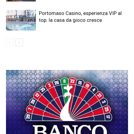
Portomaso Casino, esperienza VIP al
top: la casa da gioco cresce