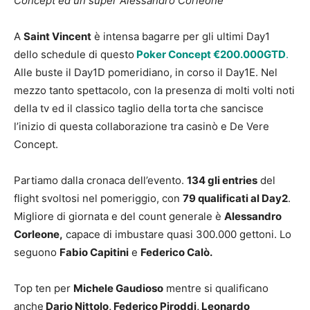
Concept ed un super Alessandro Corleone
A
Saint Vincent
è intensa bagarre per gli ultimi Day1
dello schedule di questo
Poker Concept €200.000GTD
.
Alle buste il Day1D pomeridiano, in corso il Day1E. Nel
mezzo tanto spettacolo, con la presenza di molti volti noti
della tv ed il classico taglio della torta che sancisce
l’inizio di questa collaborazione tra casinò e De Vere
Concept.
Partiamo dalla cronaca dell’evento.
134 gli entries
del
flight svoltosi nel pomeriggio, con
79 qualificati al Day2
.
Migliore di giornata e del count generale è
Alessandro
Corleone,
capace di imbustare quasi 300.000 gettoni. Lo
seguono
Fabio Capitini
e
Federico Calò.
Top ten per
Michele Gaudioso
mentre si qualificano
anche
Dario Nittolo, Federico Piroddi, Leonardo