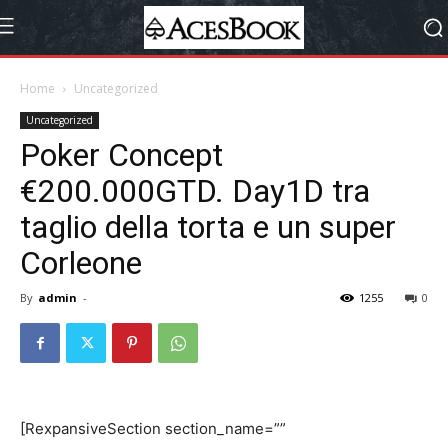
Home
Uncategorized
Uncategorized
Poker Concept
€200.000GTD. Day1D tra
taglio della torta e un super
Corleone
By
admin
-
1255
0
[RexpansiveSection section_name=””