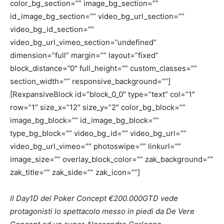
color_bg_section=”” image_bg_section=””
id_image_bg_section=”” video_bg_url_section=””
video_bg_id_section=””
video_bg_url_vimeo_section=”undefined”
dimension=”full” margin=”” layout=”fixed”
block_distance=”0″ full_height=”” custom_classes=””
section_width=”” responsive_background=””]
[RexpansiveBlock id=”block_0_0″ type=”text” col=”1″
row=”1″ size_x=”12″ size_y=”2″ color_bg_block=””
image_bg_block=”” id_image_bg_block=””
type_bg_block=”” video_bg_id=”” video_bg_url=””
video_bg_url_vimeo=”” photoswipe=”” linkurl=””
image_size=”” overlay_block_color=”” zak_background=””
zak_title=”” zak_side=”” zak_icon=””]
Il Day1D del Poker Concept €200.000GTD vede
protagonisti lo spettacolo messo in piedi da De Vere