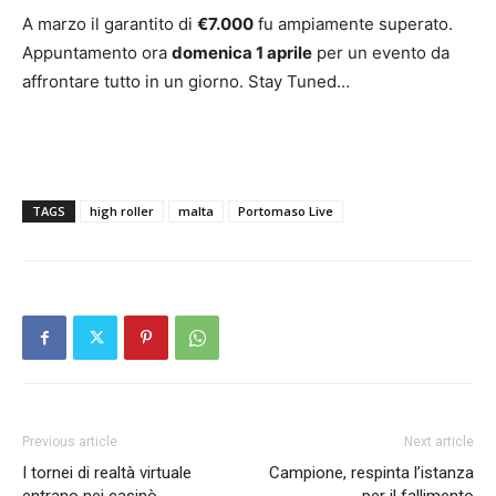
A marzo il garantito di
€7.000
fu ampiamente superato.
Appuntamento ora
domenica 1 aprile
per un evento da
affrontare tutto in un giorno. Stay Tuned…
TAGS
high roller
malta
Portomaso Live
Previous article
Next article
I tornei di realtà virtuale
Campione, respinta l’istanza