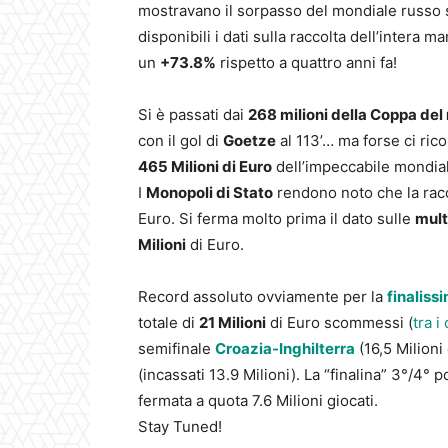
mostravano il sorpasso del mondiale russo s
disponibili i dati sulla raccolta dell’intera m
un
+73.8%
rispetto a quattro anni fa!
Si è passati dai
268 milioni della Coppa de
con il gol di
Goetze
al 113’… ma forse ci ric
465 Milioni di Euro
dell’impeccabile mondial
I
Monopoli di Stato
rendono noto che la ra
Euro. Si ferma molto prima il dato sulle
mult
Milioni
di Euro.
Record assoluto ovviamente per la
finaliss
totale di
21 Milioni
di Euro scommessi (
tra i
semifinale
Croazia-Inghilterra
(16,5 Milioni 
(incassati 13.9 Milioni). La “finalina” 3°/4° p
fermata a quota 7.6 Milioni giocati.
Stay Tuned!