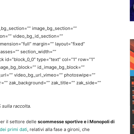
_bg_section=”” image_bg_section=””
on=”” video_bg_id_section=””
mension=”full” margin=”” layout=”fixed”
lasses=”” section_width=””
 id=”block_0_0″ type=”text” col=”1″ row=”1″
image_bg_block=”” id_image_bg_block=””
_url=”” video_bg_url_vimeo=”” photoswipe=””
r=”” zak_background=”” zak_title=”” zak_side=””
sulla raccolta.
er il settore delle
scommesse sportive e i Monopoli di
dei primi dati
, relativi alla fase a gironi, che