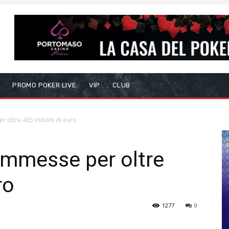
S
PROMO POKER LIVE
VIP
CLUB
 oltre 465 milioni di euro
ommesse per oltre
ro
1277
0