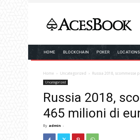
HOME
BLOCKCHAIN
POKER
LOCATION
Home
Uncategorized
Russia 2018, scommesse per
Uncategorized
Russia 2018, sc
465 milioni di eu
By
admin
-