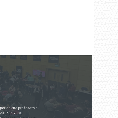
eriodicità prefissata e,
del 7.03.2001.