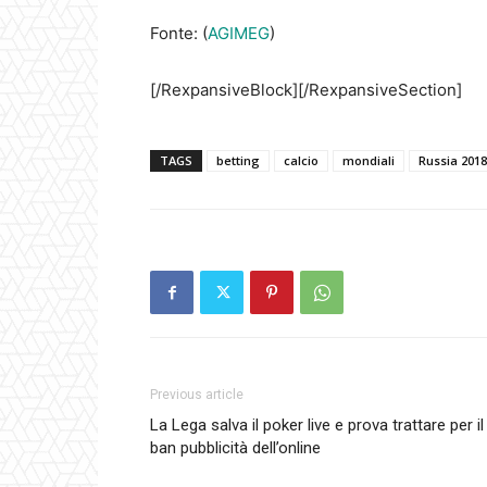
Fonte: (
AGIMEG
)
[/RexpansiveBlock][/RexpansiveSection]
TAGS
betting
calcio
mondiali
Russia 2018
Previous article
La Lega salva il poker live e prova trattare per il
ban pubblicità dell’online