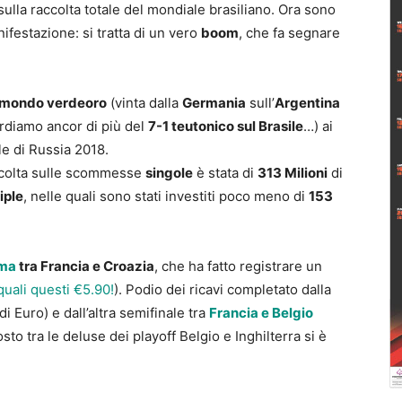
ulla raccolta totale del mondiale brasiliano. Ora sono
anifestazione: si tratta di un vero
boom
, che fa segnare
l mondo verdeoro
(vinta dalla
Germania
sull’
Argentina
ordiamo ancor di più del
7-1 teutonico sul Brasile
…) ai
e di Russia 2018.
ccolta sulle scommesse
singole
è stata di
313 Milioni
di
iple
, nelle quali sono stati investiti poco meno di
153
ima
tra Francia e Croazia
, che ha fatto registrare un
 quali questi €5.90!
). Podio dei ricavi completato dalla
di Euro) e dall’altra semifinale tra
Francia e Belgio
osto tra le deluse dei playoff Belgio e Inghilterra si è