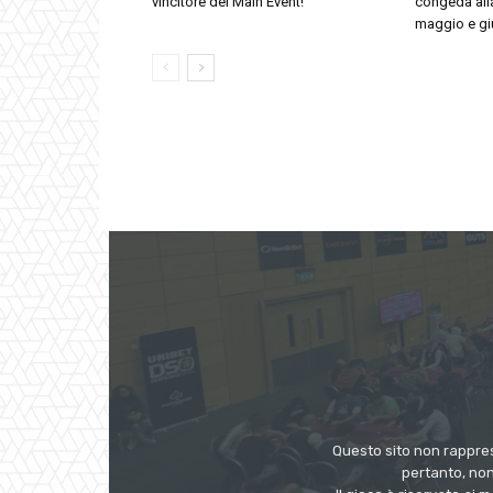
vincitore del Main Event!
congeda alla
maggio e g
Questo sito non rappres
pertanto, non