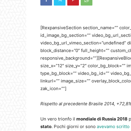
[RexpansiveSection section_name=”” color
id_image_bg_section=”” video_bg_url_secti
video_bg_url_vimeo_section=”undefined” di
block_distance=”0″ full_height=”” custom_c
responsive_background=””][RexpansiveBlock
size_x=”12″ size_y=”2″ color_bg_block=”” 
type_bg_block=”” video_bg_id=”” video_bg
linkurl=”” image_size=”” overlay_block_colo
zak_icon=””]
Rispetto al precedente Brasile 2014, +72,8% 
Un vero trionfo il
mondiale di Russia 2018
p
stato
. Pochi giorni or sono
avevamo scritto 