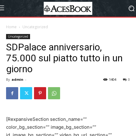
Home
Uncategorized
Uncategorized
SDPalace anniversario,
75.000 sul piatto tutto in un
giorno
By
admin
-
1404
0
[RexpansiveSection section_name=””
color_bg_section=”” image_bg_section=””
id_image_bg_section=”” video_bg_url_section=””