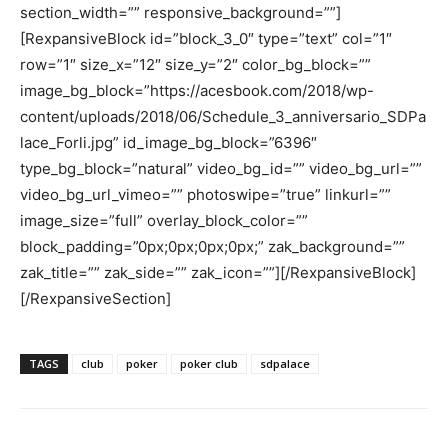
section_width=”” responsive_background=””]
[RexpansiveBlock id=”block_3_0″ type=”text” col=”1″
row=”1″ size_x=”12″ size_y=”2″ color_bg_block=””
image_bg_block=”https://acesbook.com/2018/wp-
content/uploads/2018/06/Schedule_3_anniversario_SDPa
lace_Forli.jpg” id_image_bg_block=”6396″
type_bg_block=”natural” video_bg_id=”” video_bg_url=””
video_bg_url_vimeo=”” photoswipe=”true” linkurl=””
image_size=”full” overlay_block_color=””
block_padding=”0px;0px;0px;0px;” zak_background=””
zak_title=”” zak_side=”” zak_icon=””][/RexpansiveBlock]
[/RexpansiveSection]
TAGS
club
poker
poker club
sdpalace