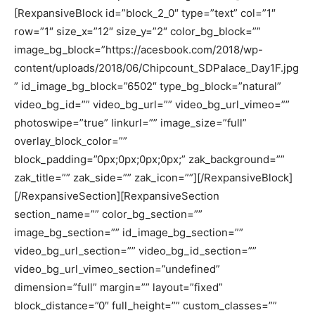
[RexpansiveBlock id=”block_2_0″ type=”text” col=”1″
row=”1″ size_x=”12″ size_y=”2″ color_bg_block=””
image_bg_block=”https://acesbook.com/2018/wp-
content/uploads/2018/06/Chipcount_SDPalace_Day1F.jpg
” id_image_bg_block=”6502″ type_bg_block=”natural”
video_bg_id=”” video_bg_url=”” video_bg_url_vimeo=””
photoswipe=”true” linkurl=”” image_size=”full”
overlay_block_color=””
block_padding=”0px;0px;0px;0px;” zak_background=””
zak_title=”” zak_side=”” zak_icon=””][/RexpansiveBlock]
[/RexpansiveSection][RexpansiveSection
section_name=”” color_bg_section=””
image_bg_section=”” id_image_bg_section=””
video_bg_url_section=”” video_bg_id_section=””
video_bg_url_vimeo_section=”undefined”
dimension=”full” margin=”” layout=”fixed”
block_distance=”0″ full_height=”” custom_classes=””