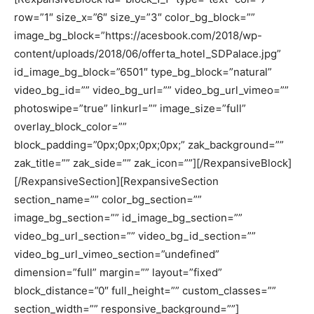
row=”1″ size_x=”6″ size_y=”3″ color_bg_block=””
image_bg_block=”https://acesbook.com/2018/wp-
content/uploads/2018/06/offerta_hotel_SDPalace.jpg”
id_image_bg_block=”6501″ type_bg_block=”natural”
video_bg_id=”” video_bg_url=”” video_bg_url_vimeo=””
photoswipe=”true” linkurl=”” image_size=”full”
overlay_block_color=””
block_padding=”0px;0px;0px;0px;” zak_background=””
zak_title=”” zak_side=”” zak_icon=””][/RexpansiveBlock]
[/RexpansiveSection][RexpansiveSection
section_name=”” color_bg_section=””
image_bg_section=”” id_image_bg_section=””
video_bg_url_section=”” video_bg_id_section=””
video_bg_url_vimeo_section=”undefined”
dimension=”full” margin=”” layout=”fixed”
block_distance=”0″ full_height=”” custom_classes=””
section_width=”” responsive_background=””]