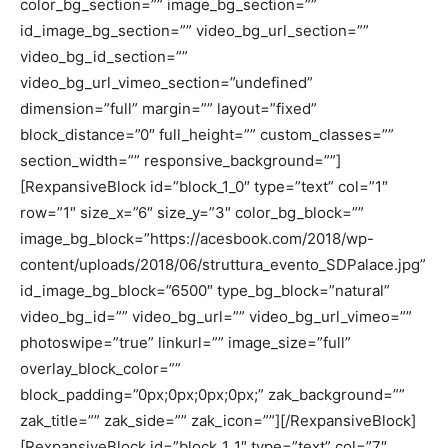
color_bg_section=”” image_bg_section=””
id_image_bg_section=”” video_bg_url_section=””
video_bg_id_section=””
video_bg_url_vimeo_section=”undefined”
dimension=”full” margin=”” layout=”fixed”
block_distance=”0″ full_height=”” custom_classes=””
section_width=”” responsive_background=””]
[RexpansiveBlock id=”block_1_0″ type=”text” col=”1″
row=”1″ size_x=”6″ size_y=”3″ color_bg_block=””
image_bg_block=”https://acesbook.com/2018/wp-
content/uploads/2018/06/struttura_evento_SDPalace.jpg”
id_image_bg_block=”6500″ type_bg_block=”natural”
video_bg_id=”” video_bg_url=”” video_bg_url_vimeo=””
photoswipe=”true” linkurl=”” image_size=”full”
overlay_block_color=””
block_padding=”0px;0px;0px;0px;” zak_background=””
zak_title=”” zak_side=”” zak_icon=””][/RexpansiveBlock]
[RexpansiveBlock id=”block_1_1″ type=”text” col=”7″