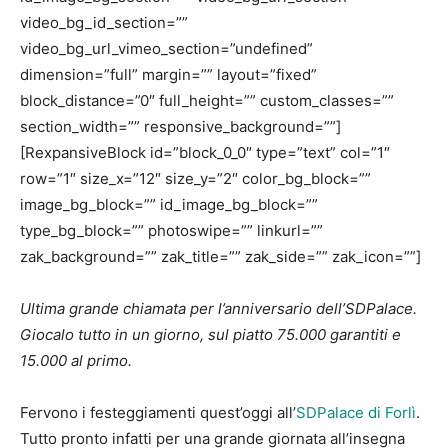
video_bg_id_section=””
video_bg_url_vimeo_section=”undefined”
dimension=”full” margin=”” layout=”fixed”
block_distance=”0″ full_height=”” custom_classes=””
section_width=”” responsive_background=””]
[RexpansiveBlock id=”block_0_0″ type=”text” col=”1″
row=”1″ size_x=”12″ size_y=”2″ color_bg_block=””
image_bg_block=”” id_image_bg_block=””
type_bg_block=”” photoswipe=”” linkurl=””
zak_background=”” zak_title=”” zak_side=”” zak_icon=””]
Ultima grande chiamata per l’anniversario dell’SDPalace.
Giocalo tutto in un giorno, sul piatto 75.000 garantiti e
15.000 al primo.
Fervono i festeggiamenti quest’oggi all’
SDPalace di Forlì
.
Tutto pronto infatti per una grande giornata all’insegna