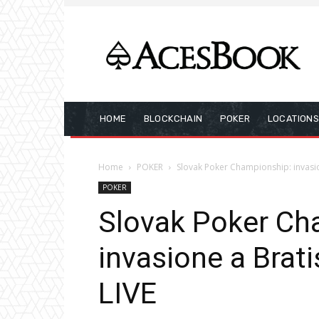
HOME
BLOCKCHAIN
POKER
LOCATION
Home
POKER
Slovak Poker Championship: invasion
POKER
Slovak Poker Ch
invasione a Brati
LIVE