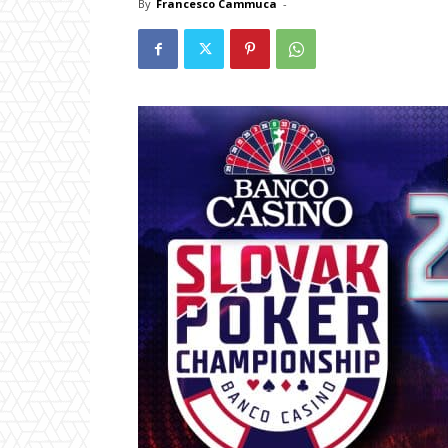
By
Francesco Cammuca
-