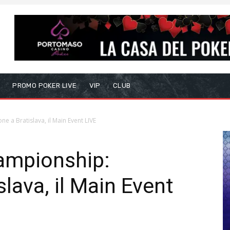
S
PROMO POKER LIVE
VIP
CLUB
e a Bratislava, il Main Event LIVE
ampionship:
slava, il Main Event