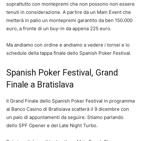
soprattutto con montepremi che non possono non essere
tenuti in considerazione. A partire da un Main Event che
metterà in palio un montepremi garantito da ben 150.000
euro, a fronte di un buy-in da appena 225 euro.
Ma andiamo con ordine e andiamo a vedere i tornei e lo
schedule della tappa finale dello Spanish Poker Festival.
Spanish Poker Festival, Grand
Finale a Bratislava
Il Grand Finale dello Spanish Poker Festival in programma
al Banco Casino di Bratislava scatterà il 9 dicembre con
un paio di appuntamenti da seguire. Stiamo parlando
dello SPF Opener e del Late Night Turbo.