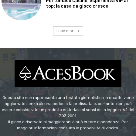
Portomaso Casino, esperienza VIP al
top: la casa da gioco cresce
Load more
Questo sito non rappresenta una testata giornalistica in quanto viene
aggiornato senza alcuna periodicità prefissata e, pertanto, non può
essere considerato un prodotto editoriale ai sensi della legge n. 62 del
7.03.2001.
Il gioco è riservato ai maggiorenni e può creare dipendenza. Per
maggiori informazioni consulta le probabilità di vincita.