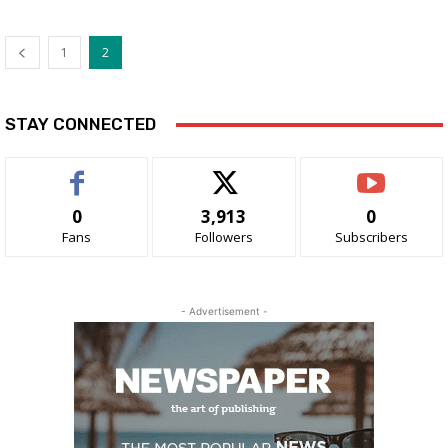
1
2
STAY CONNECTED
0
3,913
0
Fans
Followers
Subscribers
- Advertisement -