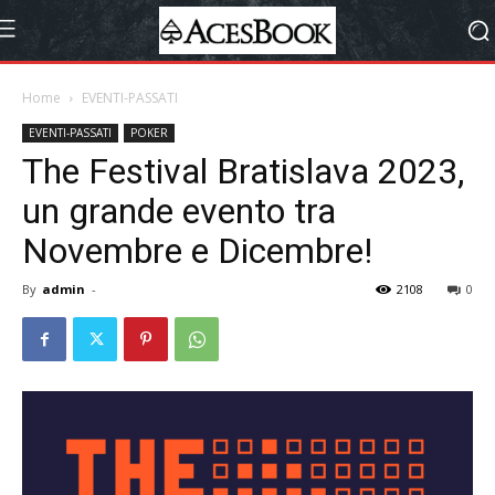
Home
EVENTI-PASSATI
EVENTI-PASSATI
POKER
The Festival Bratislava 2023,
un grande evento tra
Novembre e Dicembre!
By
admin
-
2108
0