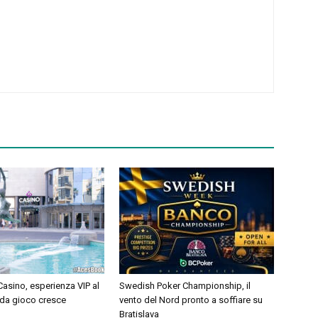
asino, esperienza VIP al
Swedish Poker Championship, il
 da gioco cresce
vento del Nord pronto a soffiare su
Bratislava