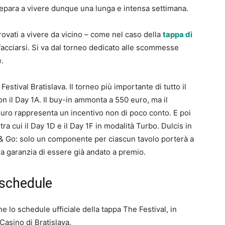
prepara a vivere dunque una lunga e intensa settimana.
ovati a vivere da vicino – come nel caso della
tappa di
rfacciarsi. Si va dal torneo dedicato alle scommesse
e.
estival Bratislava. Il torneo più importante di tutto il
n il Day 1A. Il buy-in ammonta a 550 euro, ma il
uro rappresenta un incentivo non di poco conto. E poi
tra cui il Day 1D e il Day 1F in modalità Turbo. Dulcis in
p & Go: solo un componente per ciascun tavolo porterà a
 la garanzia di essere già andato a premio.
o schedule
lo schedule ufficiale della tappa The Festival, in
asino di Bratislava.