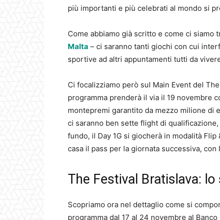
più importanti e più celebrati al mondo si 
Come abbiamo già scritto e come ci siamo tr
Malta
– ci saranno tanti giochi con cui inte
sportive ad altri appuntamenti tutti da viver
Ci focalizziamo però sul Main Event del The F
programma prenderà il via il 19 novembre co
montepremi garantito da mezzo milione di e
ci saranno ben sette flight di qualificazione, 
fundo, il Day 1G si giocherà in modalità Fli
casa il pass per la giornata successiva, con
The Festival Bratislava: l
Scopriamo ora nel dettaglio come si compone 
programma dal 17 al 24 novembre al Banco C