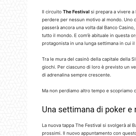
Il circuito
The Festival
si prepara a vivere 
perdere per nessun motivo al mondo. Uno dei
passerà ancora una volta dal Banco Casino, c
tutto il mondo. E com’è abituale in questa o
protagonista in una lunga settimana in cui i
Tra le mura del casinò della capitale della Sl
giochi. Per ciascuno di loro è previsto un v
di adrenalina sempre crescente.
Ma non perdiamo altro tempo e scopriamo c
Una settimana di poker e 
La nuova tappa The Festival si svolgerà al 
prossimi. Il nuovo appuntamento con questo c