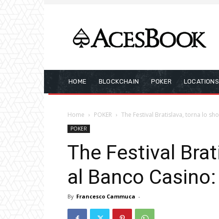
HOME
BLOCKCHAIN
POKER
LOCATION
Home
POKER
The Festival Bratislava, torna lo s
POKER
The Festival Brat
al Banco Casino:
By
Francesco Cammuca
-