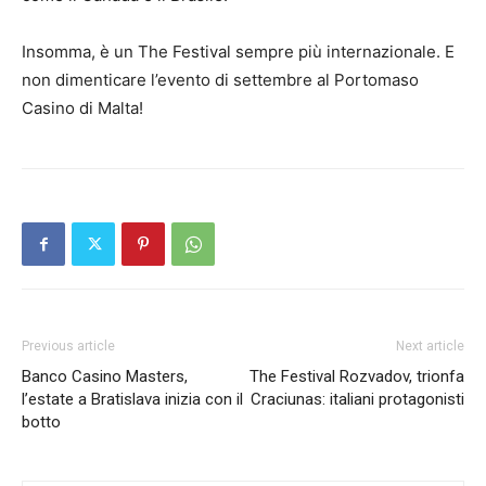
Insomma, è un The Festival sempre più internazionale. E
non dimenticare l’evento di settembre al Portomaso
Casino di Malta!
Previous article
Next article
Banco Casino Masters,
The Festival Rozvadov, trionfa
l’estate a Bratislava inizia con il
Craciunas: italiani protagonisti
botto