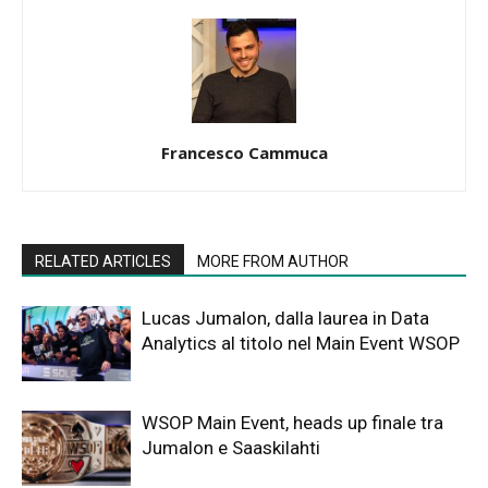
Francesco Cammuca
RELATED ARTICLES
MORE FROM AUTHOR
Lucas Jumalon, dalla laurea in Data
Analytics al titolo nel Main Event WSOP
WSOP Main Event, heads up finale tra
Jumalon e Saaskilahti