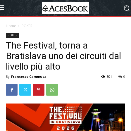
Home
POKER
POKER
The Festival, torna a
Bratislava uno dei circuiti dal
livello più alto
By
Francesco Cammuca
-
501
0