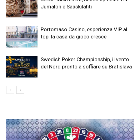
Jumalon e Saaskilahti
Portomaso Casino, esperienza VIP al
top: la casa da gioco cresce
Swedish Poker Championship, il vento
del Nord pronto a soffiare su Bratislava