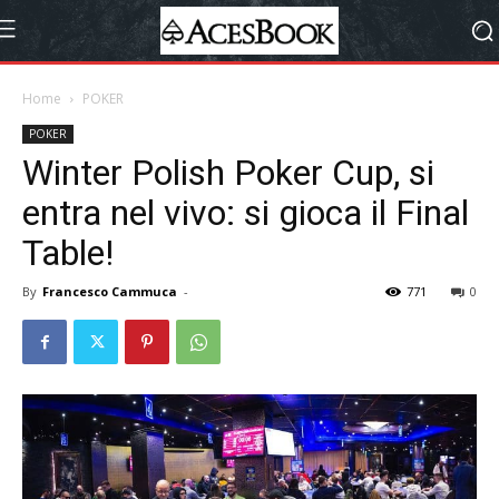
Home
POKER
POKER
Winter Polish Poker Cup, si
entra nel vivo: si gioca il Final
Table!
By
Francesco Cammuca
-
771
0