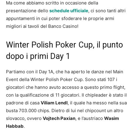
Ma come abbiamo scritto in occasione della
presentazione dello
schedule ufficiale
, ci sono tanti altri
appuntamenti in cui poter sfoderare le proprie armi
migliori ai tavoli del Banco Casino!
Winter Polish Poker Cup, il punto
dopo i primi Day 1
Partiamo con il Day 1A, che ha aperto le danze nel Main
Event della Winter Polish Poker Cup. Sono stati 107 i
giocatori che hanno avuto accesso a questo primo flight,
con la qualificazione di 11 giocatori. Il chipleader è stato il
padrone di casa
Viliam Lendl
, il quale ha messo nella sua
busta 703.000 chips. Dietro di lui nel chipcount un altro
slovacco, ovvero
Vojtech Paxian
, e l’austriaco
Wasim
Habbab
.