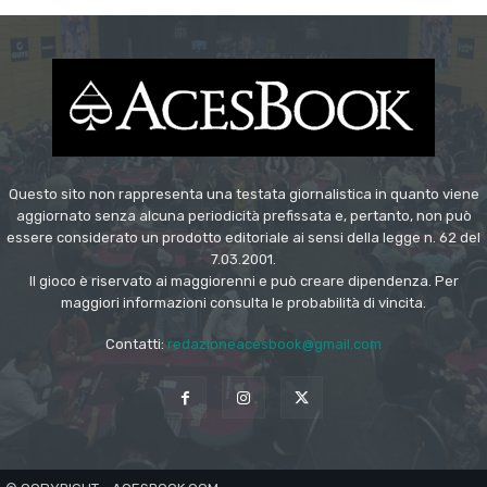
Questo sito non rappresenta una testata giornalistica in quanto viene
aggiornato senza alcuna periodicità prefissata e, pertanto, non può
essere considerato un prodotto editoriale ai sensi della legge n. 62 del
7.03.2001.
Il gioco è riservato ai maggiorenni e può creare dipendenza. Per
maggiori informazioni consulta le probabilità di vincita.
Contatti:
redazioneacesbook@gmail.com