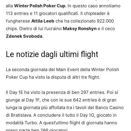
alla
Winter Polish Poker Cup
. In questo caso annotiamo
113 entries e 11 giocatori qualificati. Il chipleader è
l’ungherese
Attila Leeb
che ha collezionato 922.000
chips. Dietro di lui l’ucraino
Maksy Ronshyn
e il ceco
Zdenek Svoboda
.
Le notizie dagli ultimi flight
La seconda giornata del Main Event della Winter Polish
Poker Cup ha visto la disputa di altri tre flight.
Il Day 1E ha visto la presenza di ben 297 entries. Poi si
giunge al Day 1F, che con le sue 642 entries è di gran
lunga la giornata più affollata tra i tavoli del Banco Casino
di Bratislava. A concludere il tutto il Day 1G, giocato in
modalità Turbo. A quest’ultimo flight di giornata hanno
preso parte ben 266 giocatori.