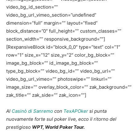
video_bg_id_section=””
video_bg_url_vimeo_section=”undefined”
dimension=”full” margin=”” layout=”fixed”
block_distance=”0″ full_height=”” custom_classes=””
section_width=”” responsive_background=””]
[RexpansiveBlock id=”block_0_0″ type=”text” col=”1″
row=”1″ size_x=”12″ size_y=”2″ color_bg_block=””
image_bg_block=”” id_image_bg_block=””
type_bg_block=”” video_bg_id=”” video_bg_url=””
video_bg_url_vimeo=”” photoswipe=”” linkurl=””
image_size=”” overlay_block_color=”” zak_background=””
zak_title=”” zak_side=”” zak_icon=””]
Al
Casinò di Sanremo
con
TexAPOker
si punta
nuovamente forte sul poker live, ecco il ritorno del
prestigioso
WPT, World Poker Tour.