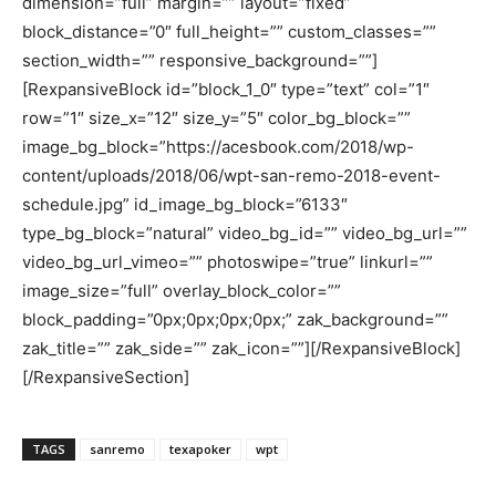
dimension=”full” margin=”” layout=”fixed”
block_distance=”0″ full_height=”” custom_classes=””
section_width=”” responsive_background=””]
[RexpansiveBlock id=”block_1_0″ type=”text” col=”1″
row=”1″ size_x=”12″ size_y=”5″ color_bg_block=””
image_bg_block=”https://acesbook.com/2018/wp-
content/uploads/2018/06/wpt-san-remo-2018-event-
schedule.jpg” id_image_bg_block=”6133″
type_bg_block=”natural” video_bg_id=”” video_bg_url=””
video_bg_url_vimeo=”” photoswipe=”true” linkurl=””
image_size=”full” overlay_block_color=””
block_padding=”0px;0px;0px;0px;” zak_background=””
zak_title=”” zak_side=”” zak_icon=””][/RexpansiveBlock]
[/RexpansiveSection]
TAGS
sanremo
texapoker
wpt