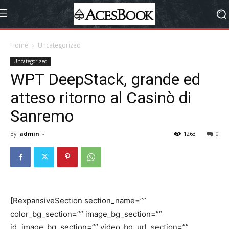
Home
Uncategorized
Uncategorized
WPT DeepStack, grande ed
atteso ritorno al Casinò di
Sanremo
By
admin
-
1263
0
[RexpansiveSection section_name=””
color_bg_section=”” image_bg_section=””
id_image_bg_section=”” video_bg_url_section=””