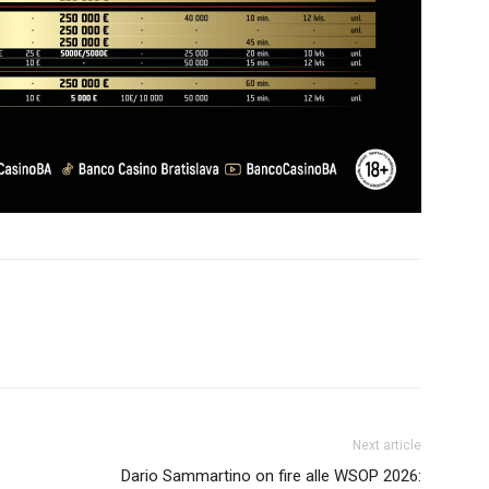
Next article
Dario Sammartino on fire alle WSOP 2026: