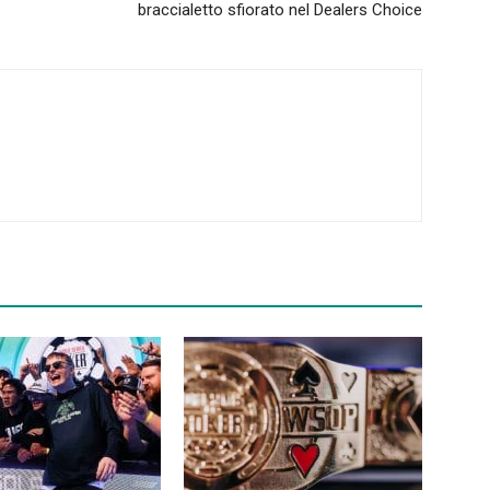
braccialetto sfiorato nel Dealers Choice