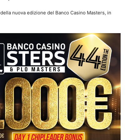
 della nuova edizione del Banco Casino Masters, in