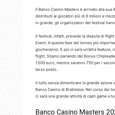
Il Banco Casino Masters è arrivato alla sua 4
distribuiti ai giocatori più di 6 milioni e m
in grande, gli organizzatori del festival han
Il festival, infatti, prevede la disputa di fligh
Event. A questa fase del torneo più important
giocheranno. E poi ci sarà un’altra feature, c
flight. Stiamo parlando del Bonus Chipleader
1.500 euro, mentre saranno 750 per i secondi
terzo posto.
Il tutto senza dimenticare la grande azione 
Banco Casino di Bratislava. Nel corso dei to
ci sarà una grande attività di cash game a tutti
Banco Casino Masters 202