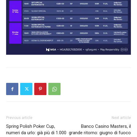
Previous article
Next article
Spring Polish Poker Cup,
Banco Casino Masters, il
numeri da urlo: già più di 1.000
grande ritorno: giugno di fuoco