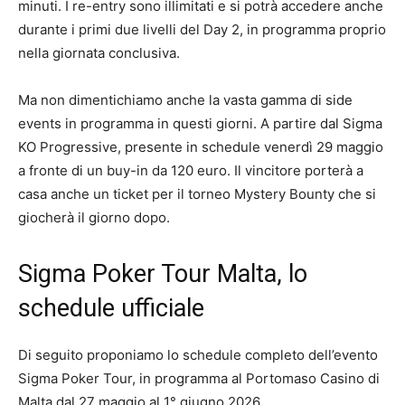
minuti. I re-entry sono illimitati e si potrà accedere anche
durante i primi due livelli del Day 2, in programma proprio
nella giornata conclusiva.
Ma non dimentichiamo anche la vasta gamma di side
events in programma in questi giorni. A partire dal Sigma
KO Progressive, presente in schedule venerdì 29 maggio
a fronte di un buy-in da 120 euro. Il vincitore porterà a
casa anche un ticket per il torneo Mystery Bounty che si
giocherà il giorno dopo.
Sigma Poker Tour Malta, lo
schedule ufficiale
Di seguito proponiamo lo schedule completo dell’evento
Sigma Poker Tour, in programma al Portomaso Casino di
Malta dal 27 maggio al 1° giugno 2026.