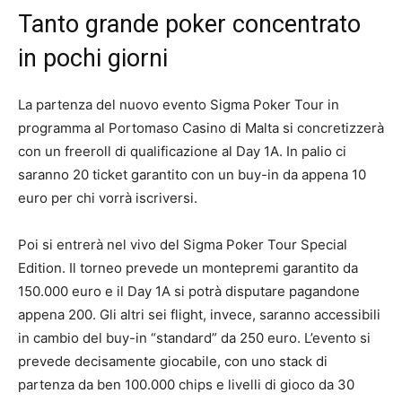
Tanto grande poker concentrato
in pochi giorni
La partenza del nuovo evento Sigma Poker Tour in
programma al Portomaso Casino di Malta si concretizzerà
con un freeroll di qualificazione al Day 1A. In palio ci
saranno 20 ticket garantito con un buy-in da appena 10
euro per chi vorrà iscriversi.
Poi si entrerà nel vivo del Sigma Poker Tour Special
Edition. Il torneo prevede un montepremi garantito da
150.000 euro e il Day 1A si potrà disputare pagandone
appena 200. Gli altri sei flight, invece, saranno accessibili
in cambio del buy-in “standard” da 250 euro. L’evento si
prevede decisamente giocabile, con uno stack di
partenza da ben 100.000 chips e livelli di gioco da 30