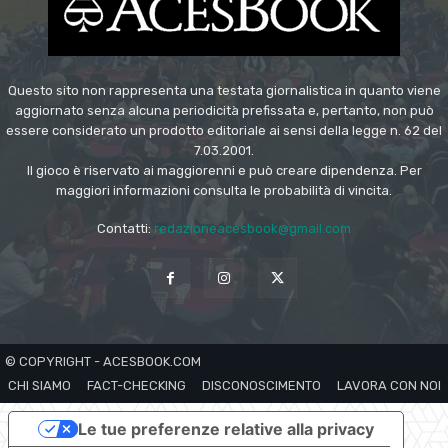
Questo sito non rappresenta una testata giornalistica in quanto viene
aggiornato senza alcuna periodicità prefissata e, pertanto, non può
essere considerato un prodotto editoriale ai sensi della legge n. 62 del
7.03.2001.
Il gioco è riservato ai maggiorenni e può creare dipendenza. Per
maggiori informazioni consulta le probabilità di vincita.
Contatti:
redazioneacesbook@gmail.com
© COPYRIGHT - ACESBOOK.COM
CHI SIAMO
FACT-CHECKING
DISCONOSCIMENTO
LAVORA CON NOI
Le tue preferenze relative alla privacy