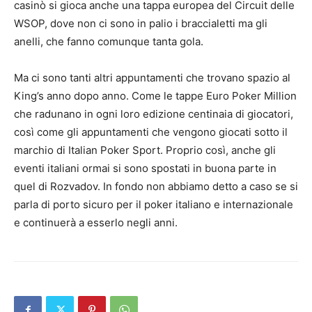
casinò si gioca anche una tappa europea del Circuit delle
WSOP, dove non ci sono in palio i braccialetti ma gli
anelli, che fanno comunque tanta gola.
Ma ci sono tanti altri appuntamenti che trovano spazio al
King’s anno dopo anno. Come le tappe Euro Poker Million
che radunano in ogni loro edizione centinaia di giocatori,
così come gli appuntamenti che vengono giocati sotto il
marchio di Italian Poker Sport. Proprio così, anche gli
eventi italiani ormai si sono spostati in buona parte in
quel di Rozvadov. In fondo non abbiamo detto a caso se si
parla di porto sicuro per il poker italiano e internazionale
e continuerà a esserlo negli anni.