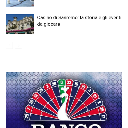
Casinò di Sanremo: la storia e gli eventi
da giocare