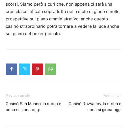
scorsi. Siamo però sicuri che, non appena ci sarà una
crescita certificata soprattutto nella mole di gioco e nelle
prospettive sul piano amministrativo, anche questo
casinò straordinario potrà tornare a vedere la luce anche
sul piano del poker giocato.
Previous article
Next article
Casinò San Marino, la storia e
Casinò Rozvadov, la storia e
cosa si gioca oggi
cosa si gioca oggi