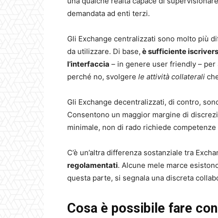
una qualche realtà capace di supervisionar
demandata ad enti terzi.
Gli Exchange centralizzati sono molto più di
da utilizzare. Di base,
è sufficiente iscrivers
l’interfaccia
– in genere user friendly – per
perché no, svolgere
le attività collaterali
che
Gli Exchange decentralizzati, di contro, sono 
Consentono un maggior margine di discrezio
minimale, non di rado richiede competenze 
C’è un’altra differenza sostanziale tra Excha
regolamentati
. Alcune mele marce esistono
questa parte, si segnala una discreta colla
Cosa è possibile fare con