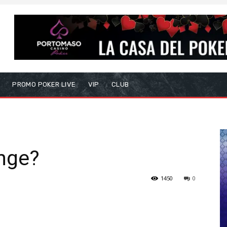
S
PROMO POKER LIVE
VIP
CLUB
nge?
1450
0