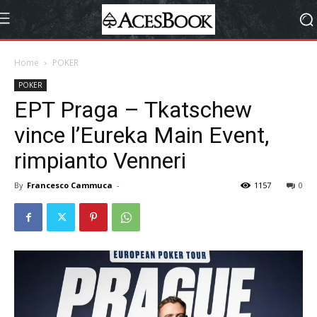
Home
POKER
POKER
EPT Praga – Tkatschew
vince l’Eureka Main Event,
rimpianto Venneri
By
Francesco Cammuca
-
1157
0