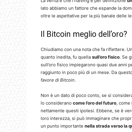
La verità è che l’halving è per definizione
un
lato abbiamo un fattore che espande la doma
oltre le aspettative per la più banale delle l
Il Bitcoin meglio dell’oro?
Chiudiamo con una nota che fa riflettere. Un’
quanto inedita, fu quella
sull’oro fisico
. Se g
sull’oro fisico impiegarono quasi due anni pe
raggiunto in poco più di un mese. Da questo
favore di Bitcoin
.
Non è un dato di poco conto, se si considera la
lo considerano
come l’oro del futuro
, come 
nettamente questi ipotesi. Ebbene, se è vero
loro interezza, si può immaginare che propr
un punto importante
nella strada verso la q