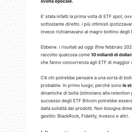
svolta epocale.
E’ stata infatti la prima volta di ETF
spot
, ovv
sottostante
diretto
. i più ottimisti ipotizzav
invece richiamavano al magro bottino degli
Ebbene. i risultati ad oggi (fine febbraio 20
raccolto qualcosa come
10 miliardi di dollari
che fanno concorrenza agli ETF di maggior su
C’è chi potrebbe pensare a una sorta di bolla
probabile. In primo luogo, perché sono
le s
dinamiche di bolla (stimolano alla retention
successo degli ETF Bitcoin potrebbe essere 
dalla solidità dei prodotti. Non bisogna dim
gestito: BlackRock, Fidelity, Invesco e altri.