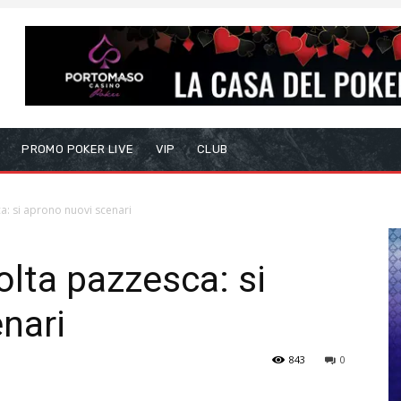
S
PROMO POKER LIVE
VIP
CLUB
ca: si aprono nuovi scenari
olta pazzesca: si
nari
843
0