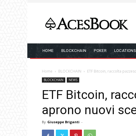
HOME
BLOCKCHAIN
POKER
LOCATION
Home
BLOCKCHAIN
ETF Bitcoin, raccolta pazzes
BLOCKCHAIN
NEWS
ETF Bitcoin, racc
aprono nuovi sce
By
Giuseppe Briganti
-