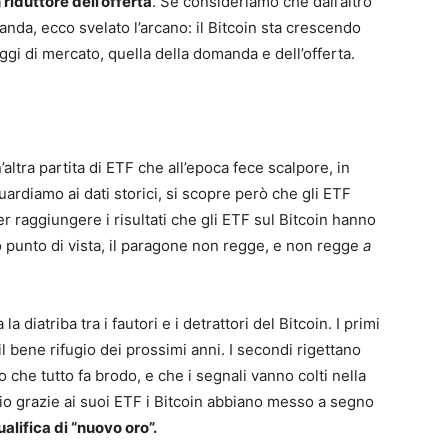
 riduttore dell’offerta
. Se consideriamo che dall’altro
nda, ecco svelato l’arcano: il Bitcoin sta crescendo
eggi di mercato, quella della domanda e dell’offerta.
altra partita di ETF che all’epoca fece scalpore, in
uardiamo ai dati storici, si scopre però che gli ETF
r raggiungere i risultati che gli ETF sul Bitcoin hanno
 punto di vista, il paragone non regge, e non regge
a
 diatriba tra i fautori e i detrattori del Bitcoin. I primi
il bene rifugio dei prossimi anni. I secondi rigettano
 che tutto fa brodo, e che i segnali vanno colti nella
io grazie ai suoi ETF i Bitcoin abbiano messo a segno
ualifica di “nuovo oro”.