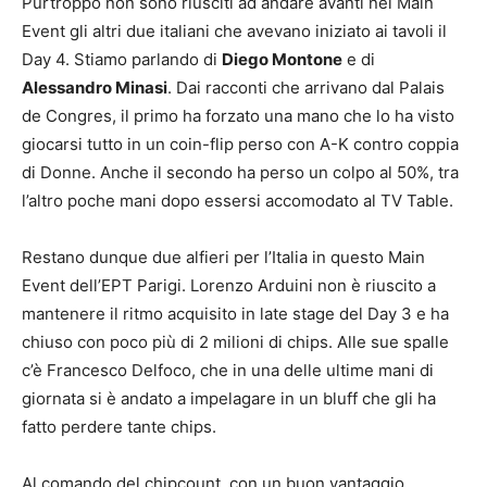
Purtroppo non sono riusciti ad andare avanti nel Main
Event gli altri due italiani che avevano iniziato ai tavoli il
Day 4. Stiamo parlando di
Diego Montone
e di
Alessandro Minasi
. Dai racconti che arrivano dal Palais
de Congres, il primo ha forzato una mano che lo ha visto
giocarsi tutto in un coin-flip perso con A-K contro coppia
di Donne. Anche il secondo ha perso un colpo al 50%, tra
l’altro poche mani dopo essersi accomodato al TV Table.
Restano dunque due alfieri per l’Italia in questo Main
Event dell’EPT Parigi. Lorenzo Arduini non è riuscito a
mantenere il ritmo acquisito in late stage del Day 3 e ha
chiuso con poco più di 2 milioni di chips. Alle sue spalle
c’è Francesco Delfoco, che in una delle ultime mani di
giornata si è andato a impelagare in un bluff che gli ha
fatto perdere tante chips.
Al comando del chipcount, con un buon vantaggio