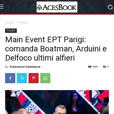
Home
POKER
POKER
Main Event EPT Parigi:
comanda Boatman, Arduini e
Delfoco ultimi alfieri
By
Francesco Cammuca
-
965
0